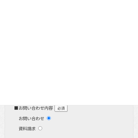
コ
ナ
つま恋リゾート彩の郷
ン
ビ
テ
ゲ
お問い合わせ・資料請求
ン
ー
ツ
シ
へ
ョ
ス
ン
キ
に
ッ
移
プ
動
■ご宿泊予定
必須
予約をしていない
予約済み
■お問い合わせ内容
必須
お問い合わせ
資料請求