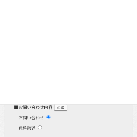
コ
ナ
ホテル南海荘
ン
ビ
テ
ゲ
お問い合わせ・資料請求
ン
ー
ツ
シ
へ
ョ
ス
ン
キ
に
ッ
移
プ
動
■ご宿泊予定
必須
予約をしていない
予約済み
■お問い合わせ内容
必須
お問い合わせ
資料請求