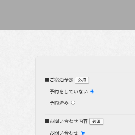
コ
ナ
ン
ビ
テ
ゲ
ン
ー
ツ
シ
へ
ョ
ス
ン
キ
に
ッ
移
プ
動
■ご宿泊予定
必須
予約をしていない
予約済み
■お問い合わせ内容
必須
お問い合わせ