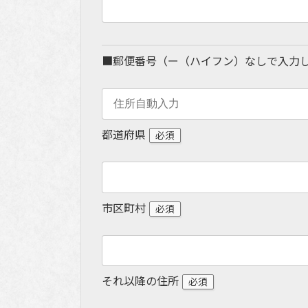
■郵便番号（ー（ハイフン）なしで入力
都道府県
必須
市区町村
必須
それ以降の住所
必須