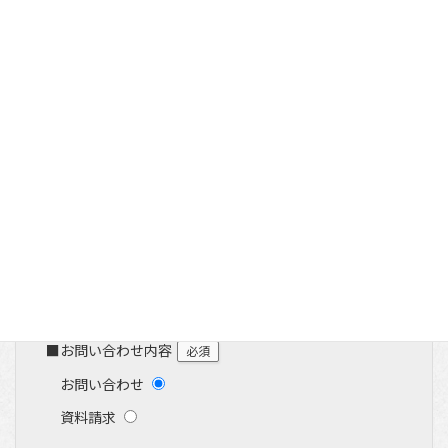
コ
ナ
ホテルクラウンパレス北九州
ン
ビ
テ
ゲ
お問い合わせ・資料請求
ン
ー
ツ
シ
へ
ョ
ス
ン
キ
に
ッ
移
プ
動
■ご宿泊予定
必須
予約をしていない
予約済み
■お問い合わせ内容
必須
お問い合わせ
資料請求