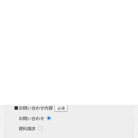
コ
ナ
ホテル平安の森 京都
ン
ビ
テ
ゲ
お問い合わせ・資料請求
ン
ー
ツ
シ
へ
ョ
ス
ン
キ
に
ッ
移
プ
動
■ご宿泊予定
必須
予約をしていない
予約済み
■お問い合わせ内容
必須
お問い合わせ
資料請求